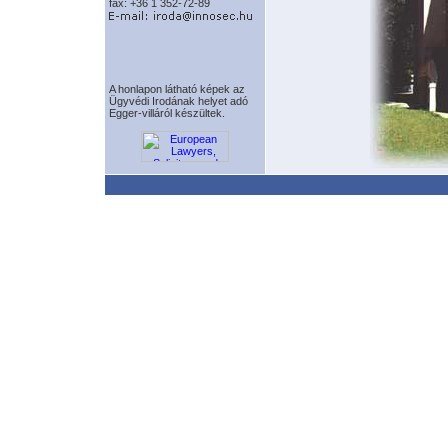
fax: +36 1 352-72-89
A honlapon látható képek az
Ügyvédi Irodának helyet adó
Egger-villáról készültek.