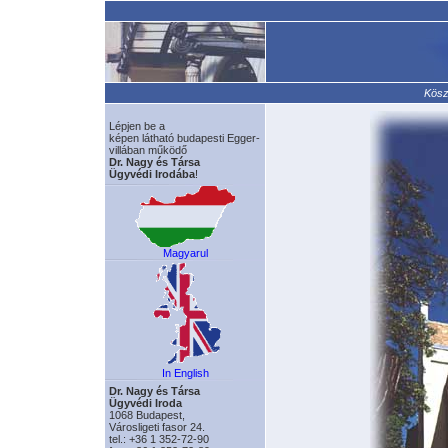
Kösz
Lépjen be a
képen látható budapesti Egger-
villában működő
Dr. Nagy és Társa
Ügyvédi Irodába
!
Magyarul
In English
Dr. Nagy és Társa
Ügyvédi Iroda
1068 Budapest,
Városligeti fasor 24.
tel.: +36 1 352-72-90